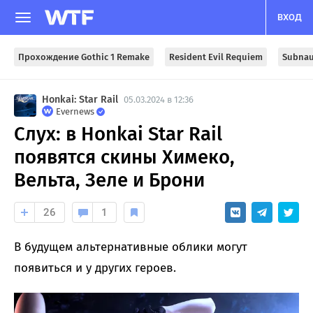
ВХОД
Прохождение Gothic 1 Remake
Resident Evil Requiem
Subnau
Honkai: Star Rail
05.03.2024 в 12:36
Evernews
Слух: в Honkai Star Rail
появятся скины Химеко,
Вельта, Зеле и Брони
26
1
В будущем альтернативные облики могут
появиться и у других героев.