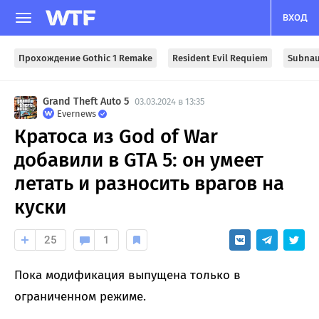
ВХОД
Прохождение Gothic 1 Remake
Resident Evil Requiem
Subnau
Grand Theft Auto 5
03.03.2024 в 13:35
Evernews
Кратоса из God of War
добавили в GTA 5: он умеет
летать и разносить врагов на
куски
25
1
Пока модификация выпущена только в
ограниченном режиме.