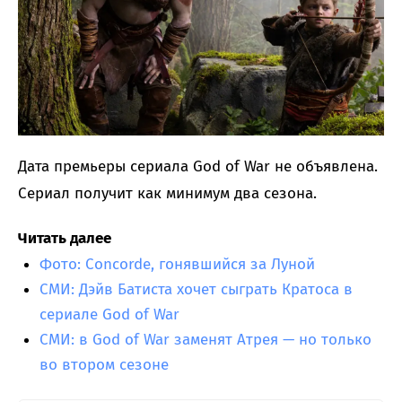
Дата премьеры сериала God of War не объявлена.
Сериал получит как минимум два сезона.
Читать далее
Фото: Concorde, гонявшийся за Луной
СМИ: Дэйв Батиста хочет сыграть Кратоса в
сериале God of War
СМИ: в God of War заменят Атрея — но только
во втором сезоне