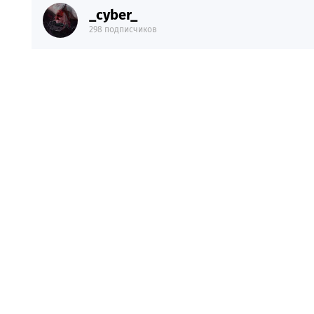
_cyber_
298 подписчиков