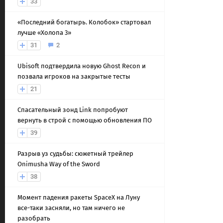
33
«Последний богатырь. Колобок» стартовал
лучше «Холопа 3»
31
2
Ubisoft подтвердила новую Ghost Recon и
позвала игроков на закрытые тесты
21
Спасательный зонд Link попробуют
вернуть в строй с помощью обновления ПО
39
Разрыв уз судьбы: сюжетный трейлер
Onimusha Way of the Sword
38
Момент падения ракеты SpaceX на Луну
все-таки засняли, но там ничего не
разобрать