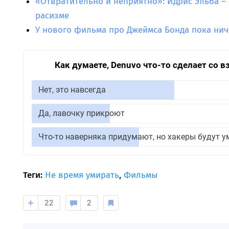
«Отвратительно и неприятно»: Идрис Эльба –
расизме
У нового фильма про Джеймса Бонда пока нич
Как думаете, Denuvo что-то сделает со 
Нет, это навсегда
Да, лавочку прикроют
Что-то наверняка придумают, но хакеры будут у
Теги:
Не время умирать
,
Фильмы
22
2