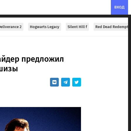
ВХОД
eliverance 2
Hogwarts Legacy
Silent Hill f
Red Dead Redempti
айдер предложил
ншизы