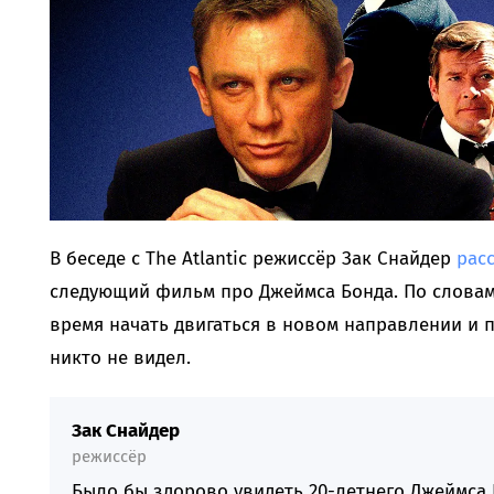
В беседе с The Atlantic режиссёр Зак Снайдер
рас
следующий фильм про Джеймса Бонда. По словам
время начать двигаться в новом направлении и п
никто не видел.
Зак Снайдер
режиссёр
Было бы здорово увидеть 20-летнего Джеймса 