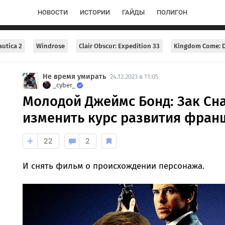
НОВОСТИ
ИСТОРИИ
ГАЙДЫ
ПОЛИГОН
utica 2
Windrose
Clair Obscur: Expedition 33
Kingdom Come: D
Не время умирать
24.12.2023 в 11:05
_cyber_
Молодой Джеймс Бонд: Зак Сн
изменить курс развития фра
22
2
И снять фильм о происхождении персонажа.