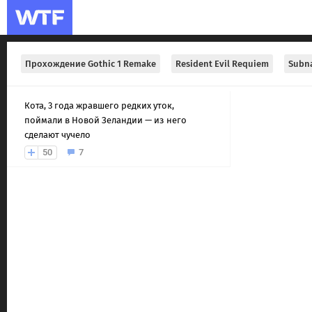
Прохождение Gothic 1 Remake
Resident Evil Requiem
Subna
Кота, 3 года жравшего редких уток,
поймали в Новой Зеландии — из него
сделают чучело
50
7