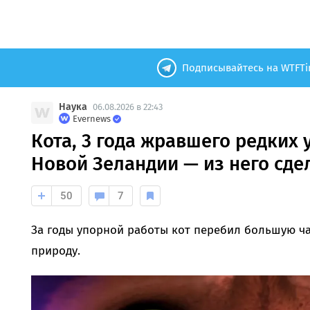
Подписывайтесь на WTFTi
Наука
06.08.2026 в 22:43
Evernews
Кота, 3 года жравшего редких 
Новой Зеландии — из него сде
50
7
За годы упорной работы кот перебил большую ча
природу.