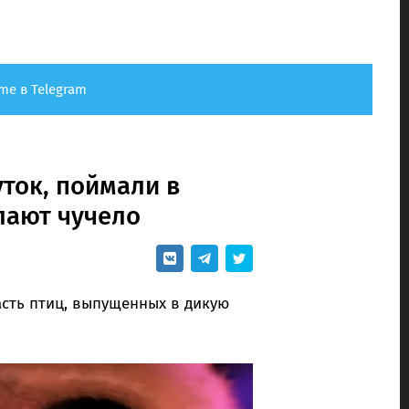
me в Telegram
уток, поймали в
лают чучело
сть птиц, выпущенных в дикую