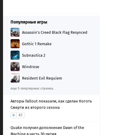
Популярные игры
Assassin's Creed Black Flag Resynced
Gothic 1 Remake
Subnautica 2
Windrose
Resident Evil Requiem
еще 5 популярных страниц
Авторы Fallout показали, как сделан Коготь
Смерти из второго сезона
41
Quake получил дополнение Dawn of the
Machine в честь 30-летия