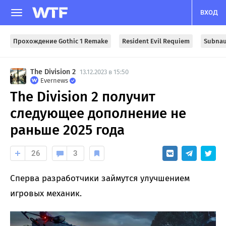
ВХОД
Прохождение Gothic 1 Remake
Resident Evil Requiem
Subnau
The Division 2
13.12.2023 в 15:50
Evernews
The Division 2 получит
следующее дополнение не
раньше 2025 года
26
3
Сперва разработчики займутся улучшением
игровых механик.