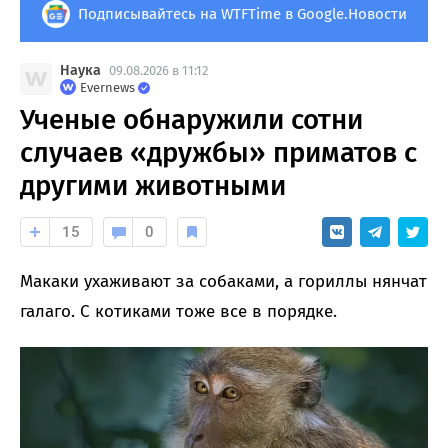
Подписывайтесь на WTFTime в Google.Новости
Наука
09.08.2026 в 11:12
Evernews
Ученые обнаружили сотни
случаев «дружбы» приматов с
другими животными
15
0
Макаки ухаживают за собаками, а гориллы нянчат
галаго. С котиками тоже все в порядке.