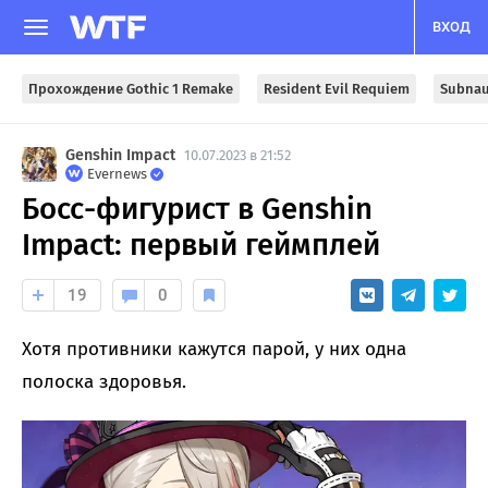
ВХОД
Прохождение Gothic 1 Remake
Resident Evil Requiem
Subnau
Genshin Impact
10.07.2023 в 21:52
Evernews
Босс-фигурист в Genshin
Impact: первый геймплей
19
0
Хотя противники кажутся парой, у них одна
полоска здоровья.