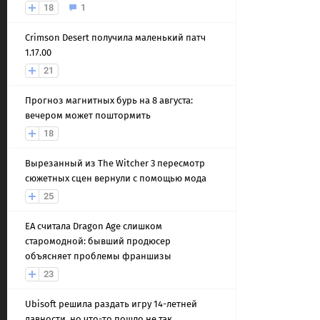
18
1
Crimson Desert получила маленький патч
1.17.00
21
Прогноз магнитных бурь на 8 августа:
вечером может поштормить
18
Вырезанный из The Witcher 3 пересмотр
сюжетных сцен вернули с помощью мода
25
EA считала Dragon Age слишком
старомодной: бывший продюсер
объясняет проблемы франшизы
23
Ubisoft решила раздать игру 14-летней
давности, но что-то пошло не так