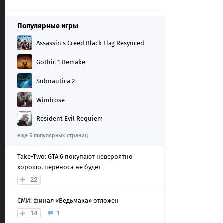
Популярные игры
Assassin's Creed Black Flag Resynced
Gothic 1 Remake
Subnautica 2
Windrose
Resident Evil Requiem
еще 5 популярных страниц
Take-Two: GTA 6 покупают невероятно
хорошо, переноса не будет
22
СМИ: финал «Ведьмака» отложен
14
1