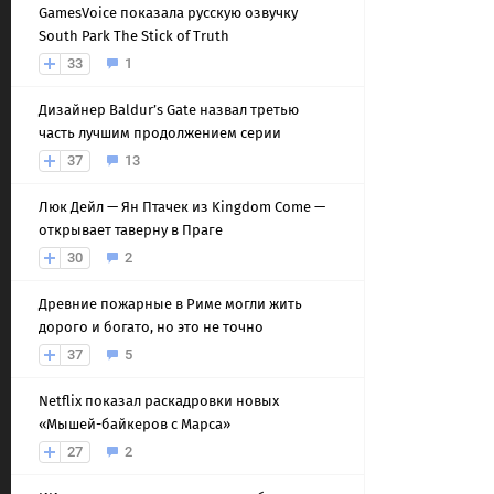
GamesVoice показала русскую озвучку
South Park The Stick of Truth
33
1
Дизайнер Baldur’s Gate назвал третью
часть лучшим продолжением серии
37
13
Люк Дейл — Ян Птачек из Kingdom Come —
открывает таверну в Праге
30
2
Древние пожарные в Риме могли жить
дорого и богато, но это не точно
37
5
Netflix показал раскадровки новых
«Мышей-байкеров с Марса»
27
2