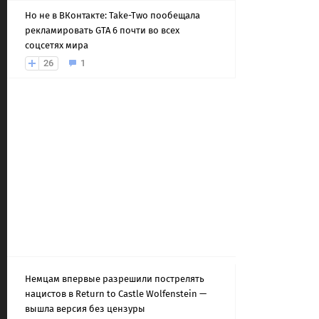
Но не в ВКонтакте: Take-Two пообещала
рекламировать GTA 6 почти во всех
соцсетях мира
26
1
Немцам впервые разрешили пострелять
нацистов в Return to Castle Wolfenstein —
вышла версия без цензуры