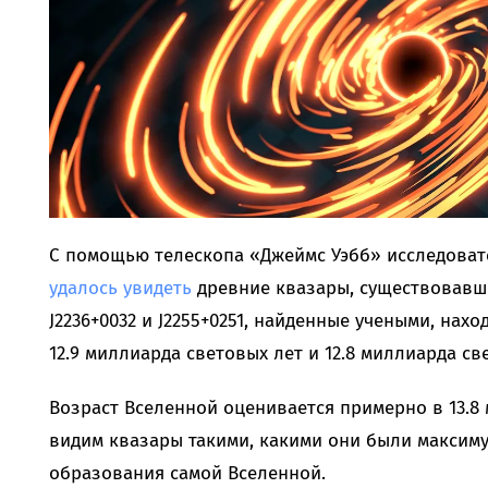
С помощью телескопа «Джеймс Уэбб» исследова
удалось увидеть
древние квазары, существовавши
J2236+0032 и J2255+0251, найденные учеными, нах
12.9 миллиарда световых лет и 12.8 миллиарда св
Возраст Вселенной оценивается примерно в 13.8 
видим квазары такими, какими они были максиму
образования самой Вселенной.