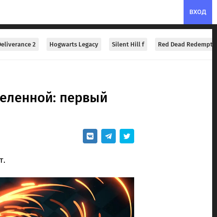
ВХОД
eliverance 2
Hogwarts Legacy
Silent Hill f
Red Dead Redempti
селенной: первый
т.