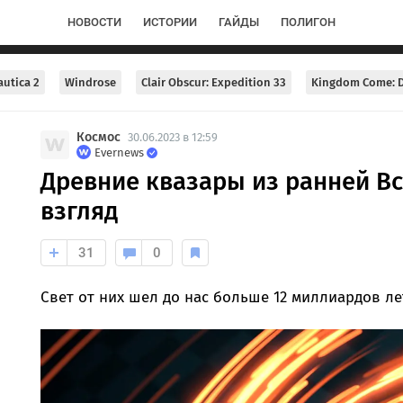
НОВОСТИ
ИСТОРИИ
ГАЙДЫ
ПОЛИГОН
utica 2
Windrose
Clair Obscur: Expedition 33
Kingdom Come: D
Космос
30.06.2023 в 12:59
Evernews
Древние квазары из ранней В
взгляд
31
0
Свет от них шел до нас больше 12 миллиардов ле