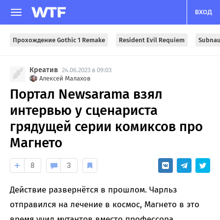
ВХОД
Прохождение Gothic 1 Remake
Resident Evil Requiem
Subnau
Креатив
24.06.2023 в 09:03
Алексей Малахов
Портал Newsarama взял
интервью у сценариста
грядущей серии комиксов про
Магнето
8
3
Действие развернётся в прошлом. Чарльз
отправился на лечение в космос, Магнето в это
время учил мутантов вместо профессора.