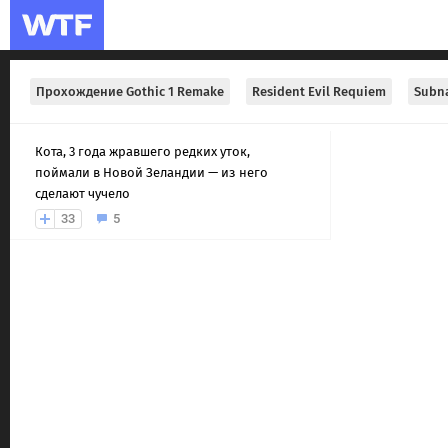
Прохождение Gothic 1 Remake
Resident Evil Requiem
Subna
Кота, 3 года жравшего редких уток,
поймали в Новой Зеландии — из него
сделают чучело
33
5