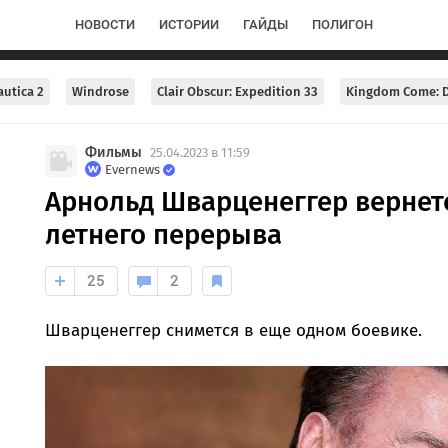
НОВОСТИ
ИСТОРИИ
ГАЙДЫ
ПОЛИГОН
utica 2
Windrose
Clair Obscur: Expedition 33
Kingdom Come: D
Фильмы
25.04.2023 в 11:59
Evernews
Арнольд Шварценеггер вернетс
летнего перерыва
25
2
Шварценеггер снимется в еще одном боевике.