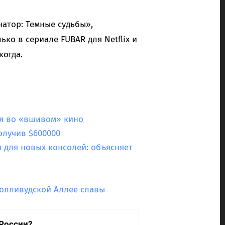
атор: Темные судьбы»,
ько в сериале FUBAR для Netflix и
огда.
ся во «вшивом» кино
олучив $600000
и для новых консолей: объясняет
в
голливудской Аллее славы
 России?