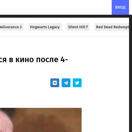
ВХОД
eliverance 2
Hogwarts Legacy
Silent Hill f
Red Dead Redempti
я в кино после 4-