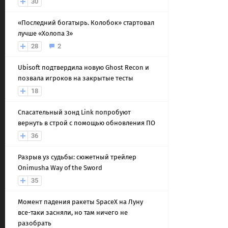
30
«Последний богатырь. Колобок» стартовал
лучше «Холопа 3»
28
2
Ubisoft подтвердила новую Ghost Recon и
позвала игроков на закрытые тесты
18
Спасательный зонд Link попробуют
вернуть в строй с помощью обновления ПО
36
Разрыв уз судьбы: сюжетный трейлер
Onimusha Way of the Sword
35
Момент падения ракеты SpaceX на Луну
все-таки засняли, но там ничего не
разобрать