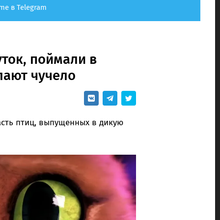
me в Telegram
уток, поймали в
лают чучело
сть птиц, выпущенных в дикую