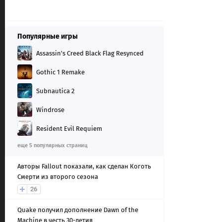
Популярные игры
Assassin's Creed Black Flag Resynced
Gothic 1 Remake
Subnautica 2
Windrose
Resident Evil Requiem
еще 5 популярных страниц
Авторы Fallout показали, как сделан Коготь
Смерти из второго сезона
26
Quake получил дополнение Dawn of the
Machine в честь 30-летия