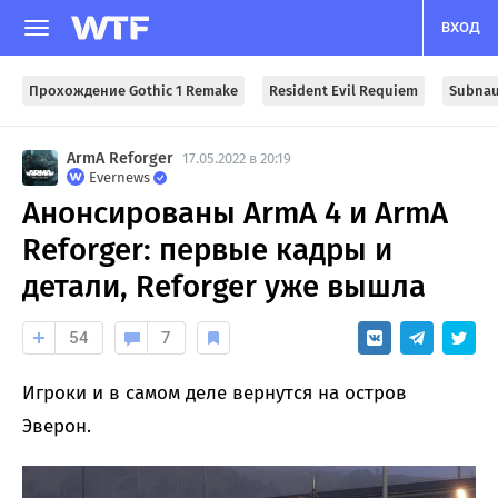
ВХОД
Прохождение Gothic 1 Remake
Resident Evil Requiem
Subnau
ArmA Reforger
17.05.2022 в 20:19
Evernews
Анонсированы ArmA 4 и ArmA
Reforger: первые кадры и
детали, Reforger уже вышла
54
7
Игроки и в самом деле вернутся на остров
Эверон.