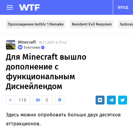
ВХОД
Прохождение Gothic 1 Remake
Resident Evil Requiem
Subnau
Minecraft
16.11.2021 в 21:42
Evernews
Для Minecraft вышло
дополнение с
функциональным
Диснейлендом
118
0
Здесь можно опробовать больше двух десятков
аттракционов.