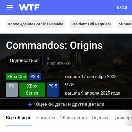
ВХОД
Прохождение Gothic 1 Remake
Resident Evil Requiem
Subnau
Commandos: Origins
3
подписчика
XBox One
PS 4
вышла 17 сентября 2025
года
PC
XBox
PS 5
Series
вышла 9 апреля 2025 года
Оценки, даты и другие детали
Все об игре
Новости
Обсуждения
Оценки
Трейлер