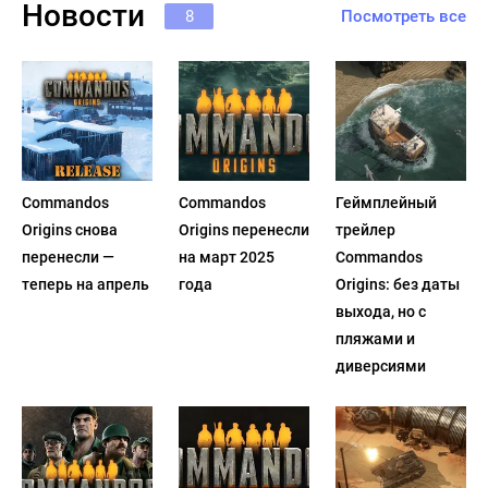
Новости
8
Посмотреть все
Commandos
Commandos
Геймплейный
Origins снова
Origins перенесли
трейлер
перенесли —
на март 2025
Commandos
теперь на апрель
года
Origins: без даты
выхода, но с
пляжами и
диверсиями