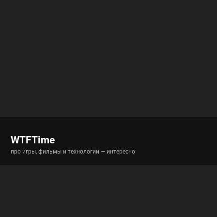
WTFTime
про игры, фильмы и технологии — интересно
Разделы
Новости
Истории
Гайды