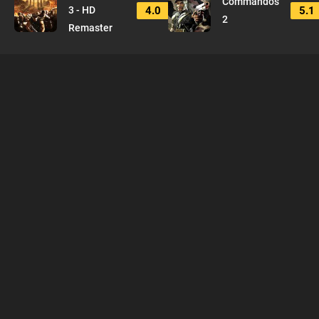
Commandos
4.0
5.1
3 - HD
2
Remaster