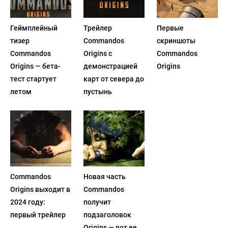
Геймплейный
Трейлер
Первые
тизер
Commandos
скриншоты
Commandos
Origins с
Commandos
Origins — бета-
демонстрацией
Origins
тест стартует
карт от севера до
летом
пустынь
Commandos
Новая часть
Origins выходит в
Commandos
2024 году:
получит
первый трейлер
подзаголовок
Origins — вот ее